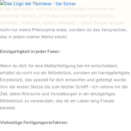
MAßANFERTIGUNG
Zum
In der Werkstätte verbinde ich traditionelles Handwerk mit
Menü
Inhalt
moderner Technik, um Unikate von zeitloser Schönheit zu
springen
schaffen. „Praktisch, zeitlos, vielseitig“ – dieser Slogan spiegelt
nicht nur meine Philosophie wider, sondern ist das Versprechen,
das in jedem meiner Werke steckt.
Einzigartigkeit in jeder Faser:
Wenn du dich für eine Maßanfertigung bei mir entscheidest,
erhältst du nicht nur ein Möbelstück, sondern ein handgefertigtes
Einzelstück, das speziell für dich entworfen und gefertigt wurde.
Von der ersten Skizze bis zum letzten Schliff – ich nehme mir die
Zeit, deine Wünsche und Vorstellungen in ein einzigartiges
Möbelstück zu verwandeln, das dir ein Leben lang Freude
bereitet.
Vielseitige Fertigungsverfahren: